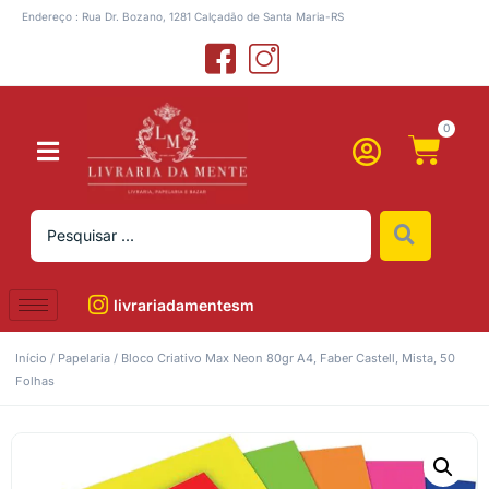
Endereço : Rua Dr. Bozano, 1281 Calçadão de Santa Maria-RS
0
livrariadamentesm
Início
/
Papelaria
/ Bloco Criativo Max Neon 80gr A4, Faber Castell, Mista, 50
Folhas