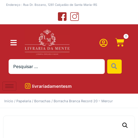
Endereço : Rua Dr. Bozano, 1281 Calçadão de Santa Maria-RS
0
livrariadamentesm
Início
/
Papelaria
/
Borrachas
/ Borracha Branca Record 20 – Mercur