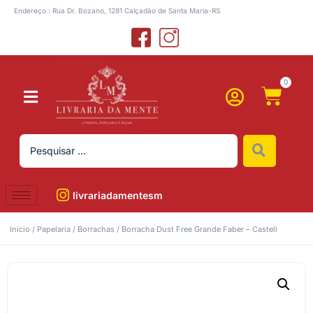
Endereço : Rua Dr. Bozano, 1281 Calçadão de Santa Maria-RS
0
livrariadamentesm
Início
/
Papelaria
/
Borrachas
/ Borracha Dust Free Grande Faber – Castell