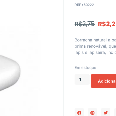
REF :
60222
R$
2,75
R$
2,2
Borracha natural a pa
prima renovável, que
lápis e lapiseira, in
Em estoque
Adiciona