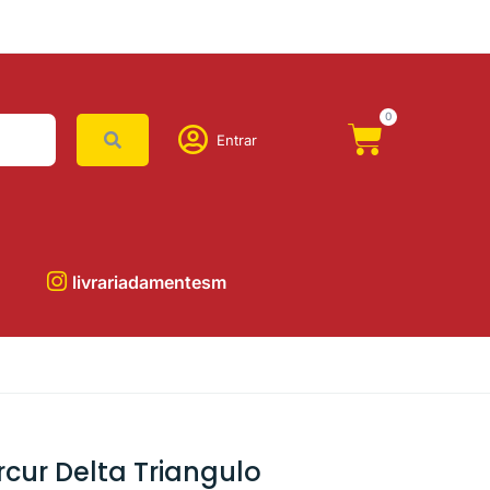
0
Entrar
livrariadamentesm
cur Delta Triangulo