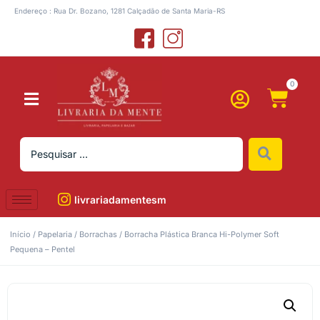
Endereço : Rua Dr. Bozano, 1281 Calçadão de Santa Maria-RS
0
livrariadamentesm
Início
/
Papelaria
/
Borrachas
/ Borracha Plástica Branca Hi-Polymer Soft
Pequena – Pentel