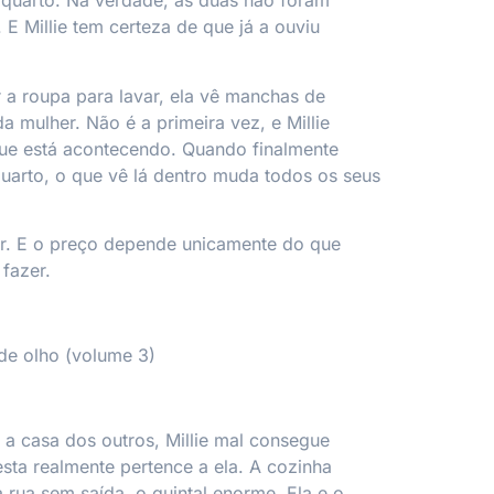
 quarto. Na verdade, as duas não foram
 E Millie tem certeza de que já a ouviu
r a roupa para lavar, ela vê manchas de
a mulher. Não é a primeira vez, e Millie
que está acontecendo. Quando finalmente
uarto, o que vê lá dentro muda todos os seus
r. E o preço depende unicamente do que
 fazer.
de olho
(volume 3)
a casa dos outros, Millie mal consegue
esta realmente pertence a ela. A cozinha
 rua sem saída, o quintal enorme. Ela e o