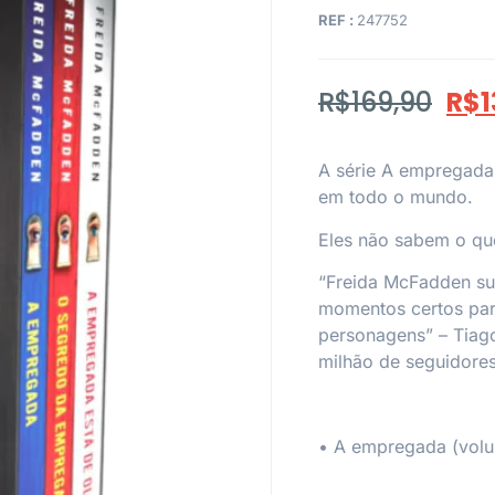
REF :
247752
R$
169,90
R$
1
A série A empregada
em todo o mundo.
Eles não sabem o qu
“Freida McFadden su
momentos certos par
personagens” –
Tiag
milhão de seguidore
•
A empregada
(volu