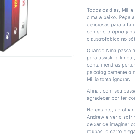
Todos os dias, Milli
cima a baixo. Pega a 
deliciosas para a fam
comer o próprio jant
claustrofóbico no só
Quando Nina passa a
para assisti-la limpa
conta mentiras pertur
psicologicamente o m
Millie tenta ignorar.
Afinal, com seu pass
agradecer por ter c
No entanto, ao olhar
Andrew e ver o sofri
deixar de imaginar c
roupas, o carro elega