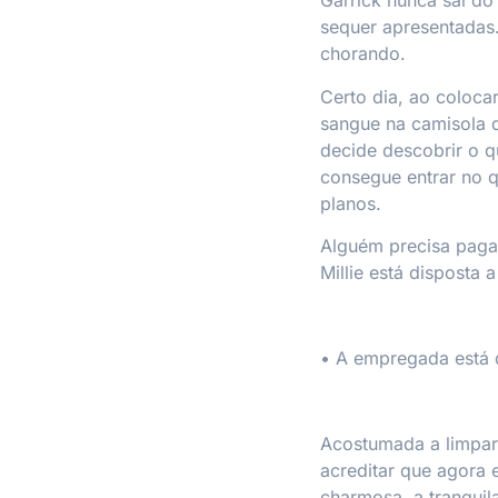
Garrick nunca sai do
sequer apresentadas.
chorando.
Certo dia, ao coloca
sangue na camisola d
decide descobrir o 
consegue entrar no q
planos.
Alguém precisa paga
Millie está disposta a
•
A empregada está 
Acostumada a limpar 
acreditar que agora 
charmosa, a tranquila