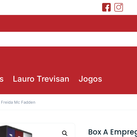
s
Lauro Trevisan
Jogos
 Freida Mc Fadden
Box A Empre