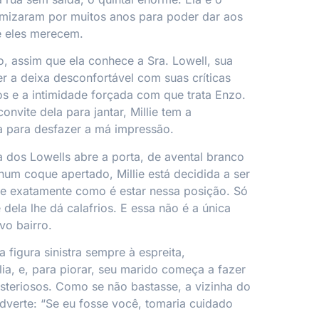
mizaram por muitos anos para poder dar aos
ue eles merecem.
, assim que ela conhece a Sra. Lowell, sua
er a deixa desconfortável com suas críticas
os e a intimidade forçada com que trata Enzo.
nvite dela para jantar, Millie tem a
a para desfazer a má impressão.
dos Lowells abre a porta, de avental branco
num coque apertado, Millie está decidida a ser
abe exatamente como é estar nessa posição. Só
e dela lhe dá calafrios. E essa não é a única
vo bairro.
a figura sinistra sempre à espreita,
ia, e, para piorar, seu marido começa a fazer
steriosos. Como se não bastasse, a vizinha do
adverte: “Se eu fosse você, tomaria cuidado