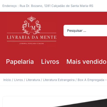
Endereço : Rua Dr. Bozano, 1281 Calçadão de Santa Maria-RS
Papelaria
Livros
Mais vendido
Início
/
Livros
/
Literatura
/
Literatura Estrangeira
/ Box A Empregada –