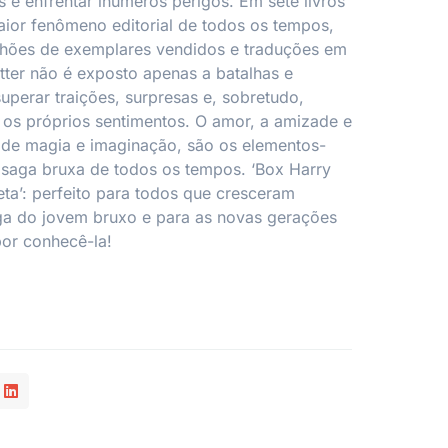
s e enfrentar inúmeros perigos. Em sete livros
ior fenômeno editorial de todos os tempos,
hões de exemplares vendidos e traduções em
tter não é exposto apenas a batalhas e
 superar traições, surpresas e, sobretudo,
 os próprios sentimentos. O amor, a amizade e
 de magia e imaginação, são os elementos-
 saga bruxa de todos os tempos. ‘Box Harry
eta’: perfeito para todos que cresceram
a do jovem bruxo e para as novas gerações
or conhecê-la!