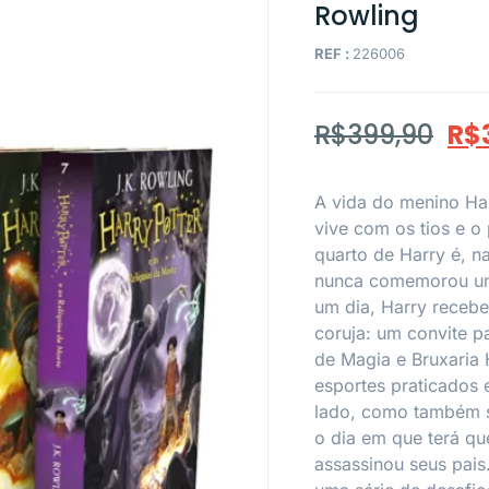
Rowling
REF :
226006
R$
399,90
R$
A vida do menino Har
vive com os tios e 
quarto de Harry é, n
nunca comemorou um 
um dia, Harry recebe
coruja: um convite p
de Magia e Bruxaria 
esportes praticados
lado, como também se
o dia em que terá qu
assassinou seus pais