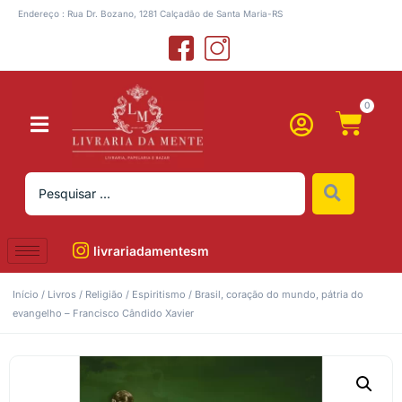
Endereço : Rua Dr. Bozano, 1281 Calçadão de Santa Maria-RS
0
livrariadamentesm
Início
/
Livros
/
Religião
/
Espiritismo
/ Brasil, coração do mundo, pátria do
evangelho – Francisco Cândido Xavier