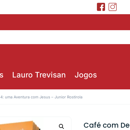
s
Lauro Trevisan
Jogos
4: uma Aventura com Jesus – Junior Rostirola
Café com De