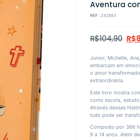
Aventura com
REF :
242883
R$
104,90
R$
Junior, Michelle, An
embarcam em emocio
o amor transformado
extraordinária.
Este livro mostra co
como escola, estudo,
Através dessas histó
tudo pode ser trans
Composto por 366 his
9 a 14 anos. Além d