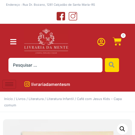
Endereço : Rua Dr. Bozano, 1281 Calçadão de Santa Maria-RS
0
livrariadamentesm
Início
/
Livros
/
Literatura
/
Literatura Infantil
/ Café com Jesus Kids – Capa
comum