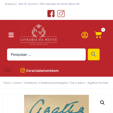
Endereço : Rua Dr. Bozano, 1281 Calçadão de Santa Maria-RS
0
livrariadamentesm
Início
/
Livros
/
Literatura
/
Literatura Estrangeira
/ Cai o pano – Agatha Christie