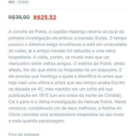
REF :
121499
R$
36,90
R$
25,52
A convite de Poirot, o capitão Hastings retorna ao local da
primeira investigação de ambos: a mansão Styles. O tempo
passou: o detetive belga envelheceu e está em umacadeira
de rodas, já a antiga mansão foi reduzida a uma mera
hospedaria. A visita, porém, se revela mais que um
reencontro entre velhos amigos. O instinto de Poirot, ainda
afiado, lhe diz que entre os hóspedes há um assassino. E
ele precisa que Hastings o ajude a identificá-lo antes que
haja mais uma vítima e antes que seu tempo acabe.Escrito
na década de 40, mas mantido em um cofre até sua
publicação em 1975 (um ano antes da morte de Christie),
Cai o pano é a última investigação de Hercule Poirot. Neste
romance, considerado um de seus melhores, a Rainha do
Crime concebe uma arrebatadora despedida ao seu maior
e mais querido personagem.
Fora de estoque