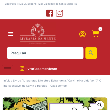
Endereço : Rua Dr. Bozano, 1281 Calçadão de Santa Maria-RS
0
livrariadamentesm
Início
/
Livros
/
Literatura
/
Literatura Estrangeira
/ Calvin e Haroldo Vol 17: O
indispensável de Calvin e Haroldo – Capa comum