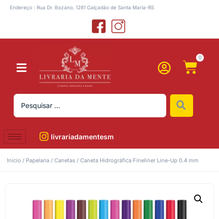
Endereço : Rua Dr. Bozano, 1281 Calçadão de Santa Maria-RS
0
livrariadamentesm
Início
/
Papelaria
/
Canetas
/ Caneta Hidrográfica Fineliner Line-Up 0.4 mm