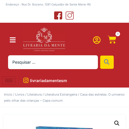
Endereço : Rua Dr. Bozano, 1281 Calçadão de Santa Maria-RS
0
livrariadamentesm
Início
/
Livros
/
Literatura
/
Literatura Estrangeira
/ Casa das estrelas: O universo
pelo olhar das crianças – Capa comum