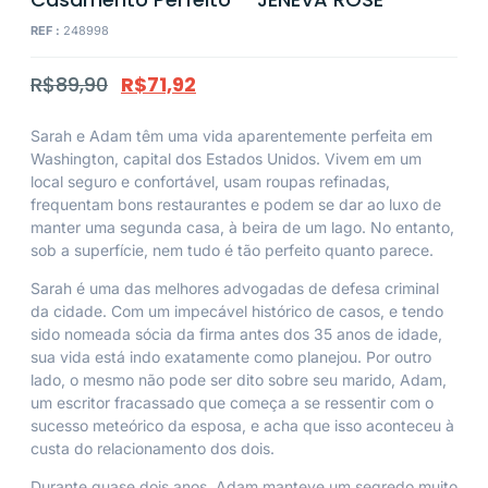
REF :
248998
R$
89,90
R$
71,92
Sarah e Adam têm uma vida aparentemente perfeita em
Washington, capital dos Estados Unidos. Vivem em um
local seguro e confortável, usam roupas refinadas,
frequentam bons restaurantes e podem se dar ao luxo de
manter uma segunda casa, à beira de um lago. No entanto,
sob a superfície, nem tudo é tão perfeito quanto parece.
Sarah é uma das melhores advogadas de defesa criminal
da cidade. Com um impecável histórico de casos, e tendo
sido nomeada sócia da firma antes dos 35 anos de idade,
sua vida está indo exatamente como planejou. Por outro
lado, o mesmo não pode ser dito sobre seu marido, Adam,
um escritor fracassado que começa a se ressentir com o
sucesso meteórico da esposa, e acha que isso aconteceu à
custa do relacionamento dos dois.
Durante quase dois anos, Adam manteve um segredo muito