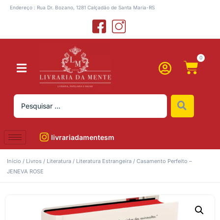
Endereço : Rua Dr. Bozano, 1281 Calçadão de Santa Maria-RS
0
livrariadamentesm
Início
/
Livros
/
Literatura
/
Literatura Estrangeira
/ Casamento Perfeito –
JENEVA ROSE