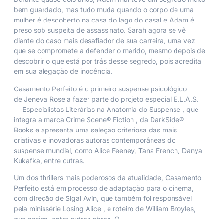
bem guardado, mas tudo muda quando o corpo de uma
mulher é descoberto na casa do lago do casal e Adam é
preso sob suspeita de assassinato. Sarah agora se vê
diante do caso mais desafiador de sua carreira, uma vez
que se compromete a defender o marido, mesmo depois de
descobrir o que está por trás desse segredo, pois acredita
em sua alegação de inocência.
Casamento Perfeito
é o primeiro suspense psicológico
de
Jeneva Rose
a fazer parte do projeto especial
E.L.A.S.
― Especialistas Literárias na Anatomia do Suspense
, que
integra a marca
Crime Scene® Fiction
, da
DarkSide®
Books
e apresenta uma seleção criteriosa das mais
criativas e inovadoras autoras contemporâneas do
suspense mundial, como Alice Feeney, Tana French, Danya
Kukafka, entre outras.
Um dos thrillers mais poderosos da atualidade,
Casamento
Perfeito
está em processo de adaptação para o cinema,
com direção de Sigal Avin, que também foi responsável
pela minissérie
Losing Alice
, e roteiro de William Broyles,
que assina, entre outras obras,
O