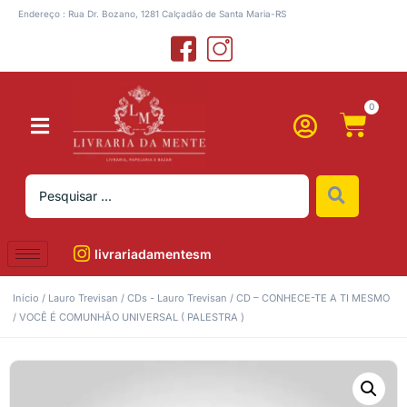
Endereço : Rua Dr. Bozano, 1281 Calçadão de Santa Maria-RS
0
livrariadamentesm
Início
/
Lauro Trevisan
/
CDs - Lauro Trevisan
/ CD – CONHECE-TE A TI MESMO
/ VOCÊ É COMUNHÃO UNIVERSAL ( PALESTRA )