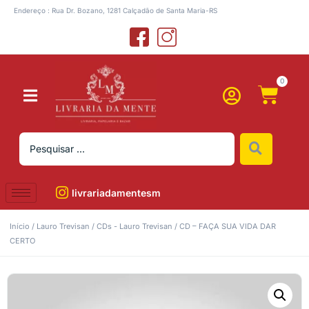
Endereço : Rua Dr. Bozano, 1281 Calçadão de Santa Maria-RS
0
livrariadamentesm
Início
/
Lauro Trevisan
/
CDs - Lauro Trevisan
/ CD – FAÇA SUA VIDA DAR
CERTO