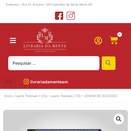
Endereço : Rua Dr. Bozano, 1281 Calçadão de Santa Maria-RS
0
livrariadamentesm
Início
/
Lauro Trevisan
/
CDs - Lauro Trevisan
/ CD – JOVEM DE SUCESSO