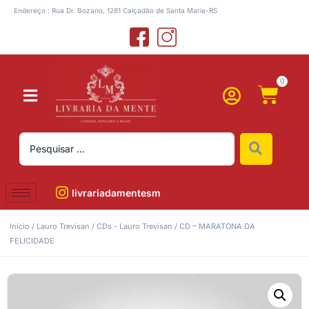
Endereço : Rua Dr. Bozano, 1281 Calçadão de Santa Maria-RS
0
livrariadamentesm
Início
/
Lauro Trevisan
/
CDs - Lauro Trevisan
/ CD – MARATONA DA
FELICIDADE