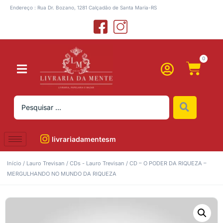
Endereço : Rua Dr. Bozano, 1281 Calçadão de Santa Maria-RS
0
livrariadamentesm
Início
/
Lauro Trevisan
/
CDs - Lauro Trevisan
/ CD – O PODER DA RIQUEZA –
MERGULHANDO NO MUNDO DA RIQUEZA