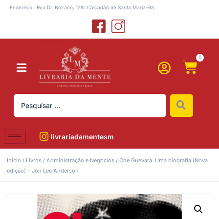
Endereço : Rua Dr. Bozano, 1281 Calçadão de Santa Maria-RS
0
livrariadamentesm
Início
/
Livros
/
Administração e Negócios
/ Che Guevara: Uma biografia (Nova
edição) – Jon Lee Anderson