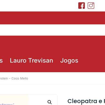
s
Lauro Trevisan
Jogos
nstein – Coco Mello
Cleopatra e 