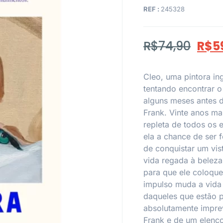
REF :
245328
R$
74,90
R$
5
Cleo, uma pintora ing
tentando encontrar o
alguns meses antes d
Frank. Vinte anos mai
repleta de todos os 
ela a chance de ser f
de conquistar um vis
vida regada à beleza
para que ele coloqu
impulso muda a vida 
daqueles que estão 
absolutamente imprev
Frank e de um elenco