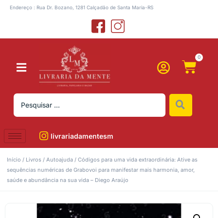
Endereço : Rua Dr. Bozano, 1281 Calçadão de Santa Maria-RS
0
livrariadamentesm
Início
/
Livros
/
Autoajuda
/ Códigos para uma vida extraordinária: Ative as
sequências numéricas de Grabovoi para manifestar mais harmonia, amor,
saúde e abundância na sua vida – Diego Araújo