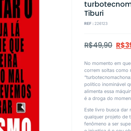
turbotecnom
Tiburi
REF :
226123
R$
49,90
R$
3
No momento em que a
correm soltas como m
“turbotecnomachona
político inominável 
alimenta essa máquin
é a droga do moment
Este livro busca dar
qualquer projeto de
fenômeno a ser super
e injustiça é o seu ob