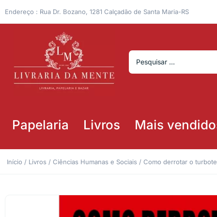
Endereço : Rua Dr. Bozano, 1281 Calçadão de Santa Maria-RS
Papelaria
Livros
Mais vendido
Início
/
Livros
/
Ciências Humanas e Sociais
/ Como derrotar o turbot