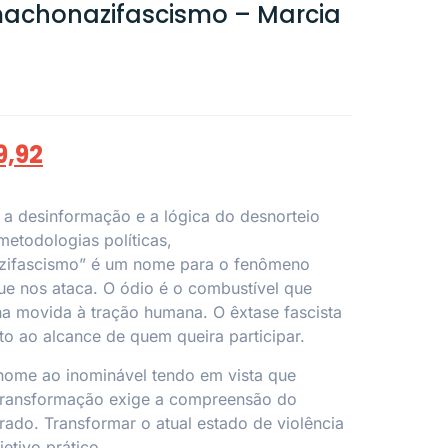
achonazifascismo – Marcia
9,92
 desinformação e a lógica do desnorteio
etodologias políticas,
zifascismo” é um nome para o fenômeno
que nos ataca. O ódio é o combustível que
a movida à tração humana. O êxtase fascista
o ao alcance de quem queira participar.
 nome ao inominável tendo em vista que
 transformação exige a compreensão do
ado. Transformar o atual estado de violência
jetivo prático.