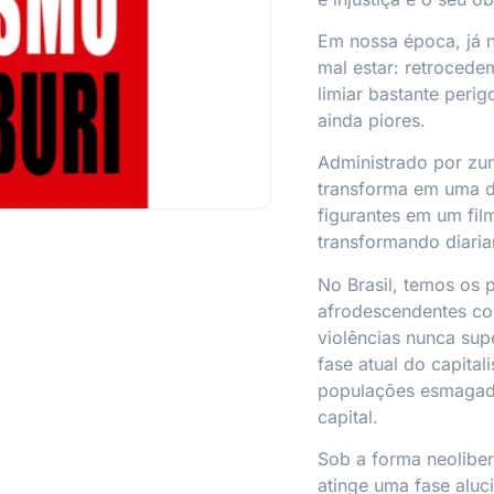
Em nossa época, já 
mal estar: retroced
limiar bastante peri
ainda piores.
Administrado por zu
transforma em uma d
figurantes em um fil
transformando diaria
No Brasil, temos os 
afrodescendentes co
violências nunca sup
fase atual do capital
populações esmagad
capital.
Sob a forma neoliber
atinge uma fase aluc