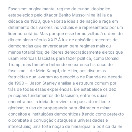
Fascismo: originalmente, regime de cunho ideológico
estabelecido pelo ditador Benito Mussolini na Itália da
década de 1920, que valoriza ideais de nação e raça em
detrimento dos valores individuais e é representado por um
líder autoritário. Mas por que esse termo voltou à ordem do
dia em pleno século XXI? À luz de episódios recentes de
democracias que enveredaram para regimes mais ou
menos totalitários; de líderes democraticamente eleitos que
usam retóricas fascistas para fazer política, como Donald
Trump; mas também bebendo no extenso histórico do
fascismo – de Mein Kampf, de Hitler, aos discursos
fratricidas que levaram ao genocídio de Ruanda na década
de 1990 –, ­Jason Stanley analisa a estrutura comum por
trás de todas essas experiências. Ele estabelece os dez
principais fundamentos do fascismo, entre os quais
encontramos: a ideia de reviver um passado mítico e
glorioso; o uso de propaganda para distorcer e minar
conceitos e instituições democráticas (tendo como pretexto
o combate à corrupção); ataques a universidades e
intelectuais; uma forte ­noção de hierarquia; a política da lei