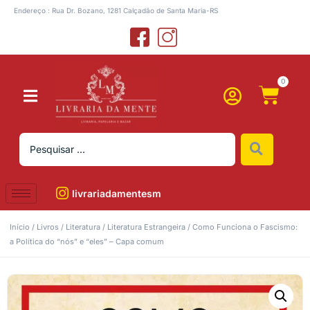
Endereço : Rua Dr. Bozano, 1281 Calçadão de Santa Maria-RS
0
livrariadamentesm
Início
/
Livros
/
Literatura
/
Literatura Estrangeira
/ Como Funciona o Fascismo:
a Política do “nós” e “eles” – Capa comum