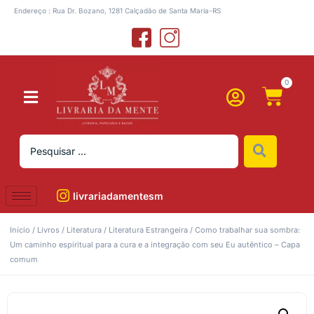
Endereço : Rua Dr. Bozano, 1281 Calçadão de Santa Maria-RS
0
livrariadamentesm
Início
/
Livros
/
Literatura
/
Literatura Estrangeira
/ Como trabalhar sua sombra:
Um caminho espiritual para a cura e a integração com seu Eu autêntico – Capa
comum