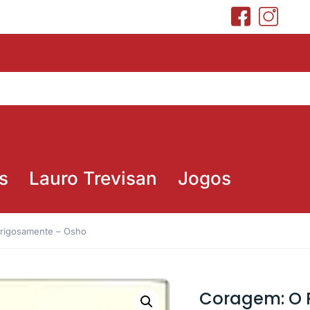
s
Lauro Trevisan
Jogos
erigosamente – Osho
Coragem: O P