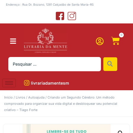
Endereço : Rua Dr. Bozano, 1281 Calçadão de Santa Maria-RS
0
livrariadamentesm
Início
/
Livros
/
Autoajuda
/ Criando um Segundo Cérebro: Um método
comprovado para organizar sua vida digital e desbloquear seu potencial
criativo – Tiago Forte