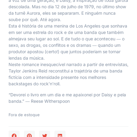
a voz de uma geração, e Daisy, a inspiração de toda garota
descolada. Mas no dia 12 de julho de 1979, no último show
da turnê Aurora, eles se separaram. E ninguém nunca
soube por quê. Até agora.
Esta é história de uma menina de Los Angeles que sonhava
em ser uma estrela do rock e de uma banda que também
almejava seu lugar ao sol. E de tudo o que aconteceu ― o
sexo, as drogas, os conflitos e os dramas ― quando um
produtor apostou (certo!) que juntos poderiam se tornar
lendas da música.
Neste romance inesquecível narrado a partir de entrevistas,
Taylor Jenkins Reid reconstitui a trajetória de uma banda
fictícia com a intensidade presente nos melhores
backstages do rock’n’roll.
“Devorei o livro em um dia e me apaixonei por Daisy e pela
banda.” ― Reese Witherspoon
Fora de estoque