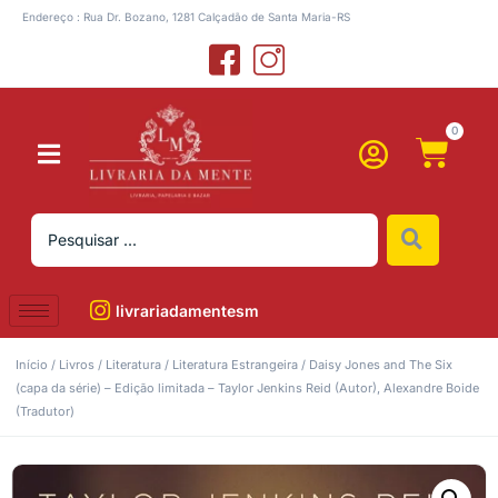
Endereço : Rua Dr. Bozano, 1281 Calçadão de Santa Maria-RS
0
livrariadamentesm
Início
/
Livros
/
Literatura
/
Literatura Estrangeira
/ Daisy Jones and The Six
(capa da série) – Edição limitada – Taylor Jenkins Reid (Autor), Alexandre Boide
(Tradutor)