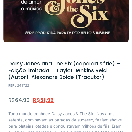
Daisy Jones and The Six (capa da série) –
Edição limitada – Taylor Jenkins Reid
(Autor), Alexandre Boide (Tradutor)
REF :
249722
R$
64,90
R$
51,92
Todo mundo conhece Daisy Jones & The Six. Nos anos
setenta, dominavam as paradas de sucesso, faziam shows
para plateias lotadas e conquistavam milhões de fãs. Eram