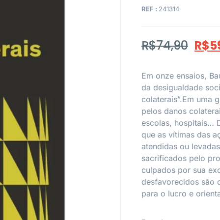
REF :
241314
R$
74,90
R$
5
Em onze ensaios, Ba
da desigualdade soc
colaterais”.Em uma 
pelos danos colatera
escolas, hospitais
que as vítimas das 
atendidas ou levada
sacrificados pelo p
culpados por sua ex
desfavorecidos são 
para o lucro e orien