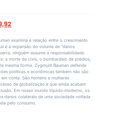
9,92
uman examina a relação entre o crescimento
ial e a expansão do volume de “danos
guerra, ninguém assume a responsabilidade
is: a morte de civis, o bombardeio de prédios,
… Da mesma forma, Zygmunt Bauman defende
ações políticas e econômicas também não são
s em conta. São homens e mulheres
rocesso de globalização e que ainda acabam
clusão. Em nosso mundo líquido-moderno, os
os danos colaterais de uma sociedade voltada
tada pelo consumo.