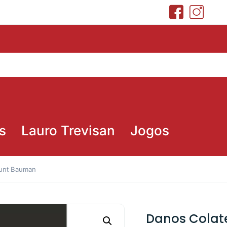
s
Lauro Trevisan
Jogos
munt Bauman
Danos Colat