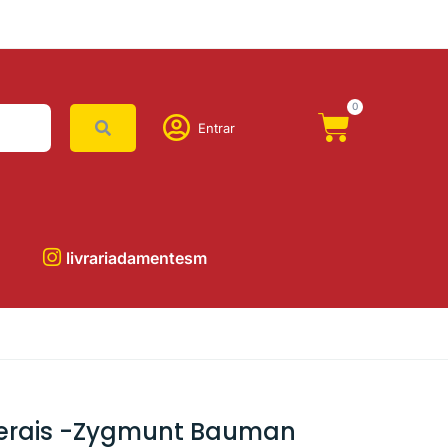
0
Entrar
livrariadamentesm
erais -Zygmunt Bauman