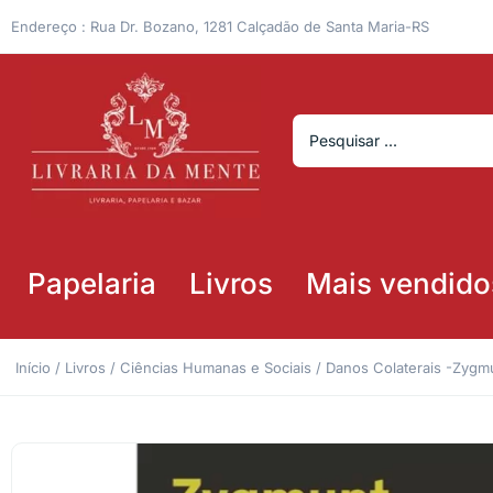
Endereço : Rua Dr. Bozano, 1281 Calçadão de Santa Maria-RS
Papelaria
Livros
Mais vendido
Início
/
Livros
/
Ciências Humanas e Sociais
/ Danos Colaterais -Zyg