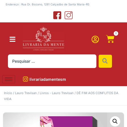
Endereço : Rua Dr. Bozano, 1281 Calçadão de Santa Maria-RS
0
livrariadamentesm
Início
/
Lauro Trevisan
/
Livros - Lauro Trevisan
/ DÊ FIM AOS CONFLITOS DA
VIDA