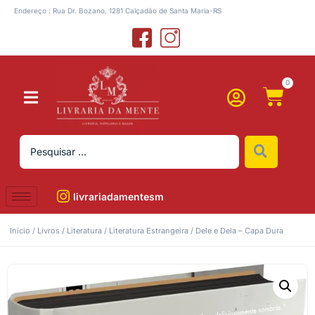
Endereço : Rua Dr. Bozano, 1281 Calçadão de Santa Maria-RS
0
livrariadamentesm
Início
/
Livros
/
Literatura
/
Literatura Estrangeira
/ Dele e Dela – Capa Dura