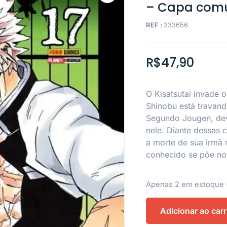
– Capa co
REF :
233656
R$
47,90
O Kisatsutai invade o
Shinobu está travan
Segundo Jougen, dev
nele. Diante dessas c
a morte de sua irmã 
conhecido se põe no
Apenas 2 em estoque 
Adicionar ao car