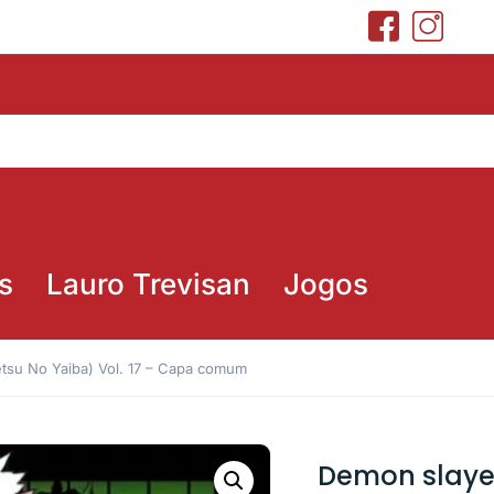
s
Lauro Trevisan
Jogos
tsu No Yaiba) Vol. 17 – Capa comum
Demon slayer