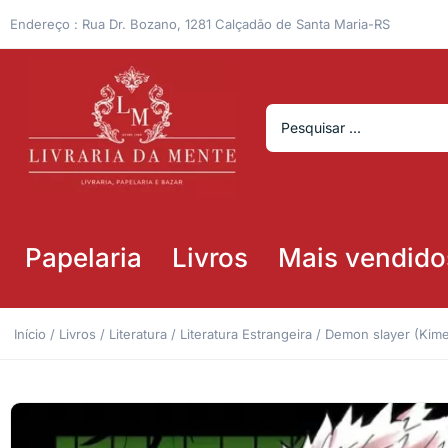
Endereço : Rua Dr. Bozano, 1281 Calçadão de Santa Maria-RS
Papelaria
Livros
Mais vendido
Início
/
Livros
/
Literatura
/
Literatura Estrangeira
/ Demon slayer (Kime