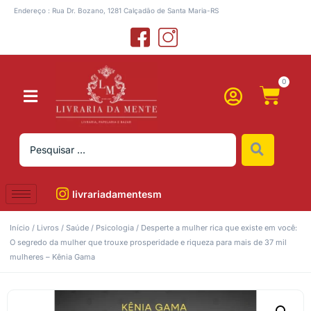
Endereço : Rua Dr. Bozano, 1281 Calçadão de Santa Maria-RS
0
livrariadamentesm
Início
/
Livros
/
Saúde
/
Psicologia
/ Desperte a mulher rica que existe em você:
O segredo da mulher que trouxe prosperidade e riqueza para mais de 37 mil
mulheres – Kênia Gama