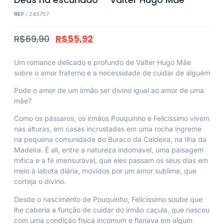
REF :
245757
R$
69,90
R$
55,92
Um romance delicado e profundo de Valter Hugo Mãe
sobre o amor fraterno e a necessidade de cuidar de alguém
Pode o amor de um irmão ser divino igual ao amor de uma
mãe?
Como os pássaros, os irmãos Pouquinho e Felicíssimo vivem
nas alturas, em casas incrustadas em uma rocha íngreme
na pequena comunidade do Buraco da Caldeira, na Ilha da
Madeira. É ali, entre a natureza indomável, uma paisagem
mítica e a fé imensurável, que eles passam os seus dias em
meio à labuta diária, movidos por um amor sublime, que
corteja o divino.
Desde o nascimento de Pouquinho, Felicíssimo soube que
lhe caberia a função de cuidar do irmão caçula, que nasceu
com uma condição física incomum e flanava em algum