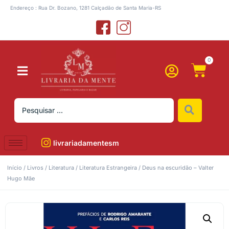
Endereço : Rua Dr. Bozano, 1281 Calçadão de Santa Maria-RS
0
livrariadamentesm
Início
/
Livros
/
Literatura
/
Literatura Estrangeira
/ Deus na escuridão – Valter
Hugo Mãe