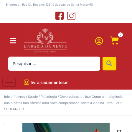
Endereço : Rua Dr. Bozano, 1281 Calçadão de Santa Maria-RS
0
livrariadamentesm
Início
/
Livros
/
Saúde
/
Psicologia
/ Devoradoras de luz: Como a inteligência
das plantas nos oferece uma nova compreensão sobre a vida na Terra – ZOE
SCHLANGER