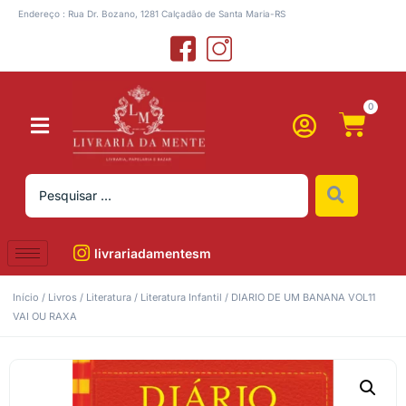
Endereço : Rua Dr. Bozano, 1281 Calçadão de Santa Maria-RS
0
livrariadamentesm
Início
/
Livros
/
Literatura
/
Literatura Infantil
/ DIARIO DE UM BANANA VOL11
VAI OU RAXA