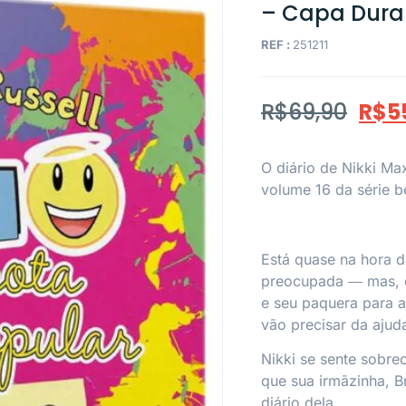
– Capa Dura
REF :
251211
R$
69,90
R$
5
O diário de Nikki Ma
volume 16 da série b
Está quase na hora d
preocupada ― mas, 
e seu paquera para a
vão precisar da ajud
Nikki se sente sobre
que sua irmãzinha, B
diário dela.