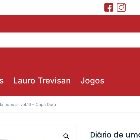
s
Lauro Trevisan
Jogos
da popular vol.16 – Capa Dura
Diário de um