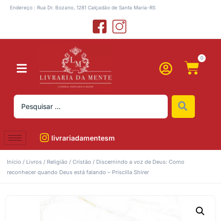
Endereço : Rua Dr. Bozano, 1281 Calçadão de Santa Maria-RS
0
livrariadamentesm
Início
/
Livros
/
Religião
/
Cristão
/ Discernindo a voz de Deus: Como
reconhecer quando Deus está falando – Priscilla Shirer