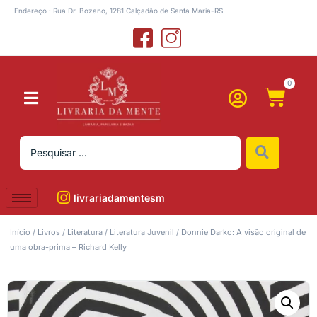
Endereço : Rua Dr. Bozano, 1281 Calçadão de Santa Maria-RS
0
livrariadamentesm
Início
/
Livros
/
Literatura
/
Literatura Juvenil
/ Donnie Darko: A visão original de
uma obra-prima – Richard Kelly