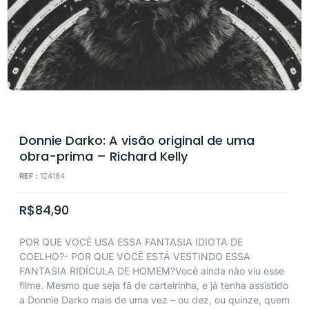
Donnie Darko: A visão original de uma
obra-prima – Richard Kelly
REF :
124184
R$
84,90
POR QUE VOCÊ USA ESSA FANTASIA IDIOTA DE
COELHO?- POR QUE VOCÊ ESTÁ VESTINDO ESSA
FANTASIA RIDÍCULA DE HOMEM?Você ainda não viu esse
filme. Mesmo que seja fã de carteirinha, e já tenha assistido
a Donnie Darko mais de uma vez – ou dez, ou quinze, quem