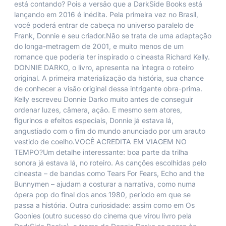
está contando? Pois a versão que a DarkSide Books está
lançando em 2016 é inédita. Pela primeira vez no Brasil,
você poderá entrar de cabeça no universo paralelo de
Frank, Donnie e seu criador.Não se trata de uma adaptação
do longa-metragem de 2001, e muito menos de um
romance que poderia ter inspirado o cineasta Richard Kelly.
DONNIE DARKO, o livro, apresenta na íntegra o roteiro
original. A primeira materialização da história, sua chance
de conhecer a visão original dessa intrigante obra-prima.
Kelly escreveu Donnie Darko muito antes de conseguir
ordenar luzes, câmera, ação. E mesmo sem atores,
figurinos e efeitos especiais, Donnie já estava lá,
angustiado com o fim do mundo anunciado por um arauto
vestido de coelho.VOCÊ ACREDITA EM VIAGEM NO
TEMPO?Um detalhe interessante: boa parte da trilha
sonora já estava lá, no roteiro. As canções escolhidas pelo
cineasta – de bandas como Tears For Fears, Echo and the
Bunnymen – ajudam a costurar a narrativa, como numa
ópera pop do final dos anos 1980, período em que se
passa a história. Outra curiosidade: assim como em Os
Goonies (outro sucesso do cinema que virou livro pela