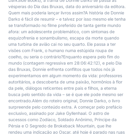
DarkSide Books), a trama de Donnie Darko se passa às
vésperas do Dia das Bruxas, data do aniversário da editora.
Quem mais poderia lançar livros assim?A história de Donnie
Darko é fácil de resumir – e talvez por isso mesmo ele tenha
se transformado no filme preferido de tanta gente mundo
afora: um adolescente problemático, com sintomas de
esquizofrenia e sonambulismo, escapa da morte quando
uma turbina de avião cai no seu quarto. Ele passa a ter
visões com Frank, o humano numa estúpida roupa de
coelho, ou seria o contrário?Enquanto espera pelo fim do
mundo (contagem regressiva em 28:06:42:12), e pelo Dia
das Bruxas, Donnie enfrenta conflitos que todos nós já
experimentamos em algum momento da vida: professores
autoritários, a descoberta de uma paixão, hormônios à flor
da pele, diálogos reticentes entre pais e filhos, a eterna
busca pelo sentido da vida – se é que ele pode mesmo ser
encontrado.Além do roteiro original, Donnie Darko, o livro
surpreende pelo conteúdo extra. A começar pelo prefácio
exclusivo, assinado por Jake Gyllenhaal. O astro de
sucessos como Zodíaco, Soldado Anônimo, Príncipe da
Pérsia e O Segredo de Brokeback Mountain, que lhe
rendeu uma indicação ao Oscar, até hoje é parado nas ruas