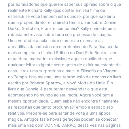
por admiradores que querem saber sua opinião sobre o que
realmente Richard Kelly quis contar em seu filme de
estreia.E se você também está curioso, por que não ler o
que o próprio diretor e roteirista tem a dizer sobre Donnie
Darko, Gretchen, Frank e companhia? Kelly concede uma
robusta entrevista sobre todo seu processo de criação.
Uma verdadeira aula sobre o amor ao cinema e as
armadilhas da indústria do entretenimento.Para ficar ainda
mais completa, a Limited Edition da DarkSide Books – em
capa dura, marcador exclusivo e aquela qualidade que
qualquer leitor exigente sente gosto de exibir na estante de
casa – traz uma surpresinha a mais: A Filosofia da Viagem
no Tempo. Isso mesmo, uma reprodução de trechos do livro
escrito por Roberta Sparrow, a Vovó Morte do filme. É o
livro que Donnie lê para tentar desvendar o que está
acontecendo no mundo ao seu redor. Agora você tem a
mesma oportunidade. Quem sabe não encontre finalmente
as respostas que tanto procurava?Tempo e espaço são
relativos. Prepare-se para saltar de volta à uma época
mágica. Antigos fãs e novas gerações podem se conectar
mais uma vez com DONNIE DARKO, dessa vez nas páginas