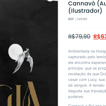
Cannavò (Aut
(Ilustrador)
REF :
249166
R$
79,90
R$
6
Ambientada na Hungr
capturado pelo temi
ele encontra esperan
príncipe, que se pro
revelação de que Drá
casar com Lucy, sua 
de sangue. A tensão
degusta sua tripulaç
poderes.
Cannavò
e Roi nos 