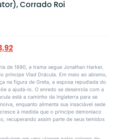
or), Corrado Roi
3,92
ia de 1890, a trama segue Jonathan Harker,
do príncipe Vlad Drácula. Em meio ao abismo,
ça na figura de Greta, a esposa repudiada do
põe a ajudá-lo. O enredo se desenrola com a
cula está a caminho da Inglaterra para se
noiva, enquanto alimenta sua insaciável sede
 cresce à medida que o príncipe demoníaco
ão, recuperando assim parte de seus temidos
conduzem em uma viagem pelas origens do