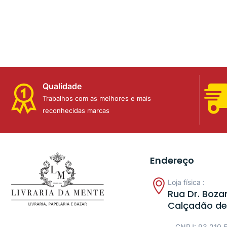
Qualidade
Trabalhos com as melhores e mais
reconhecidas marcas
Endereço
Loja física :
Rua Dr. Bozan
Calçadão de
CNPJ: 93.210.