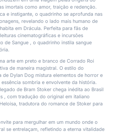
s imortais como amor, traição e redenção.
ca e instigante, o quadrinho se aprofunda nas
onagens, revelando o lado mais humano de
habita em Drácula. Perfeita para fãs de
leituras cinematográficas e incursões
to de Sangue
, o quadrinho instila sangue
ória.
ima arte em preto e branco de Corrado Roi
iva de maneira magistral. O estilo do
ta de
Dylan Dog
mistura elementos de horror e
 essência sombria e envolvente da história.
egado de Bram Stoker chega inédita ao Brasil
ks
, com tradução do original em italiano
Heloisa, tradutora do romance de Stoker para
onvite para mergulhar em um mundo onde o
al se entrelaçam, refletindo a eterna vitalidade