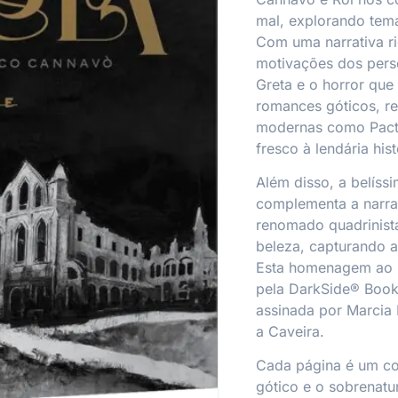
mal, explorando tema
Com uma narrativa ri
motivações dos pers
Greta e o horror que 
romances góticos, re
modernas como
Pac
fresco à lendária hist
Além disso, a belíss
complementa a narrat
renomado quadrinis
beleza, capturando a
Esta homenagem ao l
pela
DarkSide® Boo
assinada por Marcia 
a Caveira.
Cada página é um c
gótico e o sobrenatur