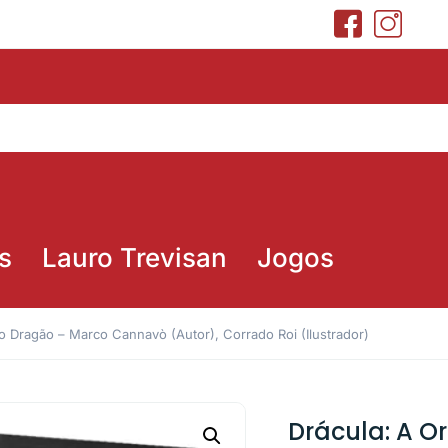
s
Lauro Trevisan
Jogos
 Dragão – Marco Cannavò (Autor), Corrado Roi (Ilustrador)
Drácula: A 