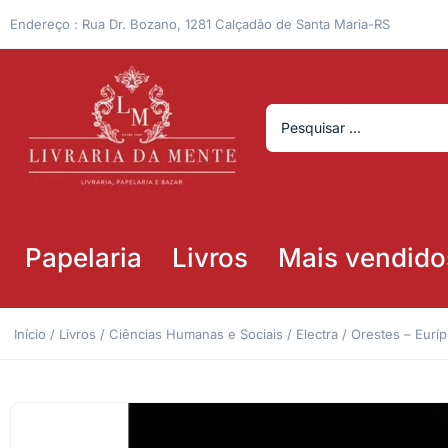
Endereço : Rua Dr. Bozano, 1281 Calçadão de Santa Maria-RS
Papelaria
Livros
Mais vendido
Início
/
Livros
/
Ciências Humanas e Sociais
/ Electra / Orestes – Eurí