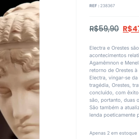
REF :
238367
R$
59,90
R$
4
Electra e Orestes sã
acontecimentos relat
Agamêmnon e Menelau.
retorno de Orestes à 
Electra, vingar-se 
tragédia, Orestes, t
concluído, com êxito
são, portanto, duas 
São também a atuali
lenda poeticamente 
Apenas 2 em estoque