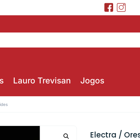
s
Lauro Trevisan
Jogos
pides
Electra / Ore