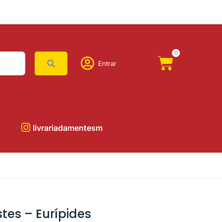
0
Entrar
livrariadamentesm
stes – Eurípides