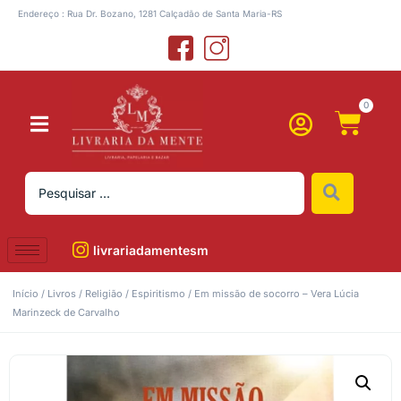
Endereço : Rua Dr. Bozano, 1281 Calçadão de Santa Maria-RS
0
livrariadamentesm
Início
/
Livros
/
Religião
/
Espiritismo
/ Em missão de socorro – Vera Lúcia
Marinzeck de Carvalho