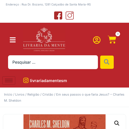
Endereço : Rua Dr. Bozano, 1281 Calçadão de Santa Maria-RS
0
livrariadamentesm
Início
/
Livros
/
Religião
/
Cristão
/ Em seus passos o que faria Jesus? – Charles
M. Sheldon