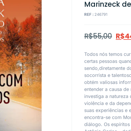
Marinzeck d
REF :
246791
R$
55,00
R$
4
Todos nós temos cur
certas pessoas quand
sendo,diretamente do
socorrista e talentoso
obtém valiosas infor
entender a causa de 
investiga a natureza
violência e da depe
suas experiências e
encontra-se com Mon
diálogo. Os espírito