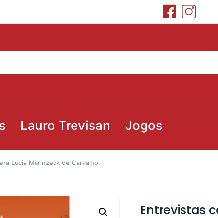
s
Lauro Trevisan
Jogos
Vera Lúcia Marinzeck de Carvalho
Entrevistas c