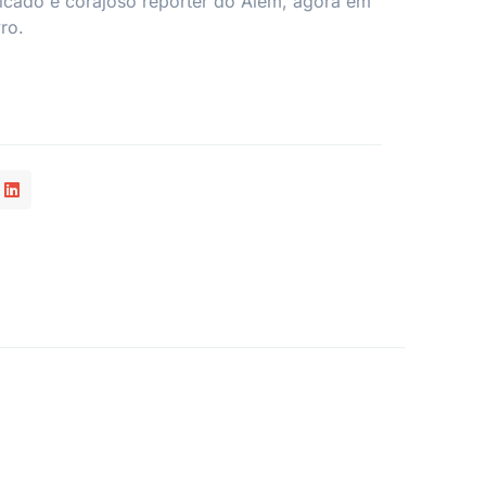
icado e corajoso repórter do Além, agora em
vro.