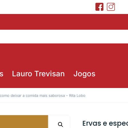
s
Lauro Trevisan
Jogos
 como deixar a comida mais saborosa – Rita Lobo
Ervas e espe