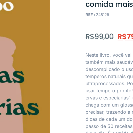
comida mais 
REF :
248125
R$
99,00
R$
7
Neste livro, você va
também mais saudável
descomplicado o uso 
temperos naturais qu
ultraprocessados. Po
usar tempero pronto
ervas e especiarias” 
chega com um glossá
precisar, trazendo a
dicas de cada um do
passo de 50 receitas