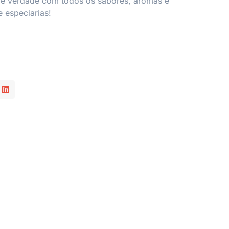
 de verdade com todos os sabores, aromas e
e especiarias!