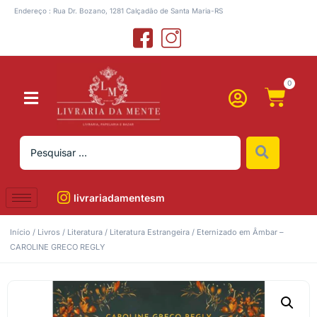
Endereço : Rua Dr. Bozano, 1281 Calçadão de Santa Maria-RS
0
livrariadamentesm
Início
/
Livros
/
Literatura
/
Literatura Estrangeira
/ Eternizado em Âmbar –
CAROLINE GRECO REGLY