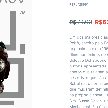
REF :
128991
R$
79,90
R$
6
Um dos maiores clássi
Robô, escrito pelo B
originalmente em 195
filme homônimo, no qu
detetive Del Spooner
história apresentada
contos que relatam 
neste livro que são 
Robótica: os princí
que mudaram definit
na própria ciência. 
Dra. Susan Calvin, u
Mechanical. Ela é o 