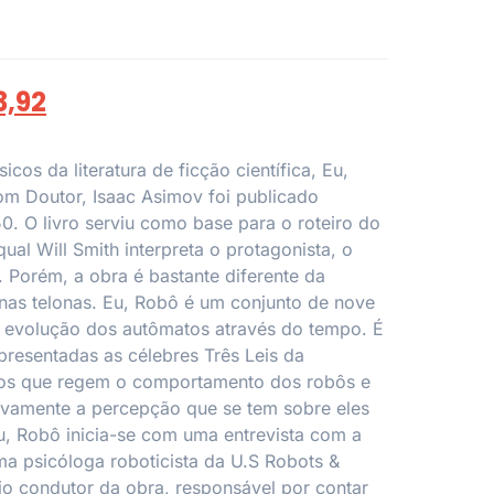
3,92
cos da literatura de ficção científica, Eu,
om Doutor, Isaac Asimov foi publicado
0. O livro serviu como base para o roteiro do
al Will Smith interpreta o protagonista, o
. Porém, a obra é bastante diferente da
 nas telonas. Eu, Robô é um conjunto de nove
a evolução dos autômatos através do tempo. É
apresentadas as célebres Três Leis da
pios que regem o comportamento dos robôs e
ivamente a percepção que se tem sobre eles
Eu, Robô inicia-se com uma entrevista com a
ma psicóloga roboticista da U.S Robots &
fio condutor da obra, responsável por contar