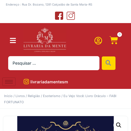
Endereço : Rua Dr. Bozano, 1281 Calçadão de Santa Maria-RS
0
livrariadamentesm
Início
/
Livros
/
Religião
/
Esoterismo
/ Eu Vejo Você: Livro Oráculo – FABI
FORTUNATO