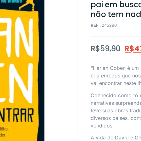
pai em busca
não tem nad
REF :
245290
R$
59,90
R$
4
“Harlan Coben é um 
cria enredos que no
vai encontrar neste l
Conhecido como “o m
narrativas surpreend
teve suas obras trad
diversos países, co
vendidos.
A vida de David e Ch