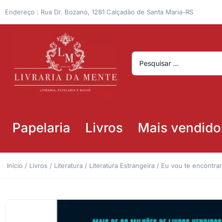
Endereço : Rua Dr. Bozano, 1281 Calçadão de Santa Maria-RS
Papelaria
Livros
Mais vendido
Início
/
Livros
/
Literatura
/
Literatura Estrangeira
/ Eu vou te encontra