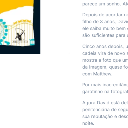
parece um sonho. Até
Depois de acordar n
filho de 3 anos, Dav
ele saiba muito bem 
são suficientes para 
Cinco anos depois, u
cadeia vira de novo 
mostra a foto que u
da imagem, quase fo
com Matthew.
Por mais inacreditáv
garotinho na fotograf
Agora David está det
penitenciária de seg
sua reputação e desc
noite.