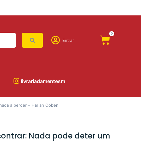
0
Entrar
livrariadamentesm
 nada a perder – Harlan Coben
contrar: Nada pode deter um